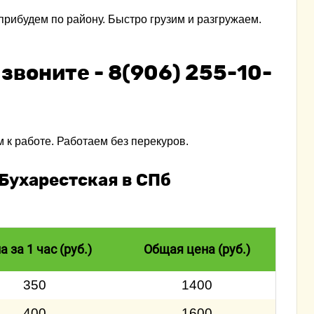
прибудем по району. Быстро грузим и разгружаем.
 звоните -
8(906) 255-10-
 к работе. Работаем без перекуров.
 Бухарестская в СПб
а за 1 час (руб.)
Общая цена (руб.)
350
1400
400
1600